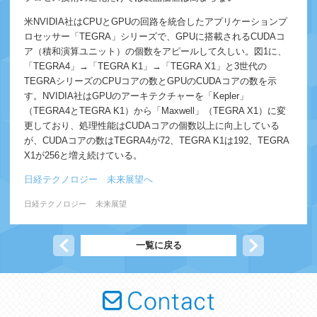
米NVIDIA社はCPUとGPUの回路を統合したアプリケーションプ
ロセッサー「TEGRA」シリーズで、GPUに搭載されるCUDAコ
ア（積和演算ユニット）の個数をアピールして久しい。図1に、
「TEGRA4」→「TEGRA K1」→「TEGRA X1」と3世代の
TEGRAシリーズのCPUコアの数とGPUのCUDAコアの数を示
す。NVIDIA社はGPUのアーキテクチャーを「Kepler」
（TEGRA4とTEGRA K1）から「Maxwell」（TEGRA X1）に変
更しており、処理性能はCUDAコアの個数以上に向上している
が、CUDAコアの数はTEGRA4が72、TEGRA K1は192、TEGRA
X1が256と増え続けている。
日経テクノロジー 未来展望へ
日経テクノロジー
未来展望
前の記事へ
一覧に戻る
次の記事へ