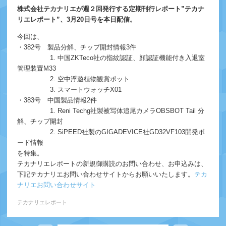
株式会社テカナリエが週２回発行する定期刊行レポート”テカナ
リエレポート”、3月20日号を本日配信。
今回は、
・382号 製品分解、チップ開封情報3件
1. 中国ZKTeco社の指紋認証、顔認証機能付き入退室
管理装置M33
2. 空中浮遊植物観賞ポット
3. スマートウォッチX01
・383号 中国製品情報2件
1. Reni Techg社製被写体追尾カメラOBSBOT Tail 分
解、チップ開封
2. SiPEED社製のGIGADEVICE社GD32VF103開発ボ
ード情報
を特集。
テカナリエレポートの新規御購読のお問い合わせ、お申込みは、
下記テカナリエお問い合わせサイトからお願いいたします。
テカ
ナリエお問い合わせサイト
テカナリエレポート