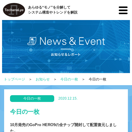
あらゆる“モノ”を分解して
システム構造やトレンドを解説
トップページ
お知らせ
今日の一枚
今日の一枚
今日の一枚
2020.12.15.
今日の一枚
10月発売のGoPro HERO9の全チップ開封して配置復元しまし
た。